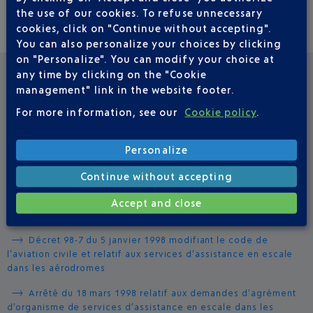
the use of our cookies. To refuse unnecessary
cookies, click on "Continue without accepting".
You can also personalize your choices by clicking
on "Personalize". You can modify your choice at
any time by clicking on the "Cookie
management" link in the website footer.
LEGISLATION AND REFERENCE TEXTS
For more information, see our
Cookie policy
.
Directive 96/67 CE du conseil du 15 octobre 1996 relative
à l’accès au marché de l’assistance en escale dans les
Personalize
aéroports de la communauté.
Continue without accepting
Décret 98-7 du 5 janvier 1998 modifiant le code de
l’aviation civile et relatif aux services d’assistance en escale
Accept and close
dans les aérodromes
Décret 98-7 du 5 janvier 1998 modifiant le code de
l’aviation civile et relatif aux services d’assistance en escale
dans les aérodromes
Arrêté du 18 mars 1998 relatif aux demandes d’agrément
d’organisme de services d’assistance en escale dans les